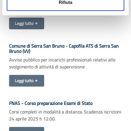
Avviso di selezione pubblica assunzione a tempo
Rifiuta
indeterminato e pieno di n. 2 Assistenti Sociali.
Leggi tutto
Comune di Serra San Bruno - Capofila ATS di Serra San
Bruno (VV)
Avviso pubblico per incarichi professionali relativi allo
svolgimento di attività di supervisione
Leggi tutto
FNAS - Corso preparazione Esami di Stato
Corsi completi in modalità a distanza. Scadenza iscrizioni
24 aprile 2025 h 12.00.