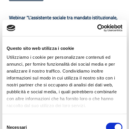
Webinar "L'assistente sociale tra mandato istituzionale,
sociale e professionale".
13 maggio 2025 - Auditorium Centro Giustizia Minorile
della Calabria Partecipazione in presenza e on line.
Questo sito web utilizza i cookie
Leggi tutto
Utilizziamo i cookie per personalizzare contenuti ed
annunci, per fornire funzionalità dei social media e per
analizzare il nostro traffico. Condividiamo inoltre
Progetto di ricerca
informazioni sul modo in cui utilizza il nostro sito con i
sul tema “l’Allontanamento del bambino dalla famiglia
nostri partner che si occupano di analisi dei dati web,
d’origine nei contesti di protezione" - Partecipazione con
pubblicità e social media, i quali potrebbero combinarle
questionario ...
con altre informazioni che ha fornito loro o che hanno
raccolto dal suo utilizzo dei loro servizi.
Leggi tutto
Selezione
Necessari
del