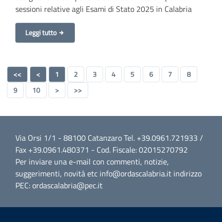
sessioni relative agli Esami di Stato 2025 in Calabria
Leggi tutto
<<
<
1
2
3
4
5
6
7
8
9
10
>
>>
Via Orsi 1/1 - 88100 Catanzaro Tel. +39.0961.721933 /
Fax +39.0961.480371 - Cod. Fiscale: 02015270792
Per inviare una e-mail con commenti, notizie,
suggerimenti, novità etc info@ordascalabria.it indirizzo
PEC: ordascalabria@pec.it
Sezione Link Utili