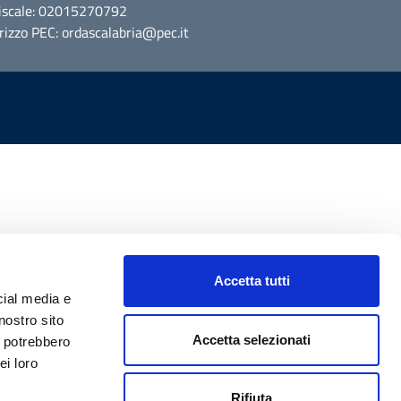
Fiscale: 02015270792
irizzo PEC: ordascalabria@pec.it
Accetta tutti
cial media e
nostro sito
Accetta selezionati
i potrebbero
ei loro
Rifiuta