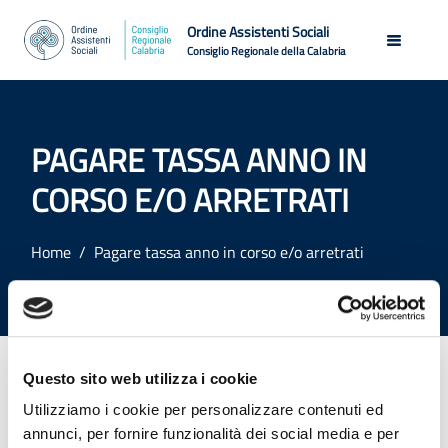
Ordine Assistenti Sociali
Consiglio Regionale della Calabria
PAGARE TASSA ANNO IN
CORSO E/O ARRETRATI
Home
Pagare tassa anno in corso e/o arretrati
Questo sito web utilizza i cookie
RISCOSSIONE DELLE QUOTE ANNUALI
Il pagamento della quota relativa all'anno in essere, deve
Utilizziamo i cookie per personalizzare contenuti ed
essere effettuato,
esclusivamente
, tramite il bollettino
annunci, per fornire funzionalità dei social media e per