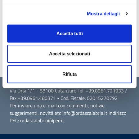
tesserino fisico formato carta di credito,
scaricabile anche in formato pdf stampabile.
Mostra dettagli
Per eventuali ulteriori informazioni gli uffici
dell’Ordine sono disponibili ad essere contattati
Accetta tutti
allo 0961-721933 dal lunedì al venerdì dalle ore
10:00 alle ore 12:00.
Accetta selezionati
Rifiuta
Via Orsi 1/1 - 88100 Catanzaro Tel. +39.0961.721933 /
Fax +39.0961.480371 - Cod. Fiscale: 02015270792
Per inviare una e-mail con commenti, notizie,
suggerimenti, novità etc info@ordascalabria.it indirizzo
PEC: ordascalabria@pec.it
Sezione Link Utili