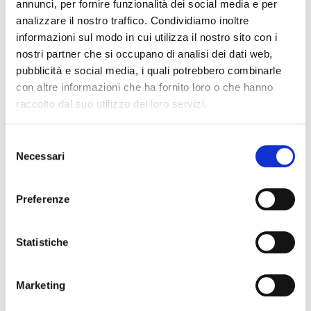
annunci, per fornire funzionalità dei social media e per
dalla voce Menù, che trovasi in alto a sinistra della
analizzare il nostro traffico. Condividiamo inoltre
homepage, avendo cura di aggiornare i propri dati
informazioni sul modo in cui utilizza il nostro sito con i
personali con la compilazione di tutti i campi oltre
nostri partner che si occupano di analisi dei dati web,
all’anagrafica, ovvero: titoli di studio, dati
pubblicità e social media, i quali potrebbero combinarle
con altre informazioni che ha fornito loro o che hanno
lavorativi, datore di lavoro, indirizzo di lavoro.
raccolto dal suo utilizzo dei loro servizi.
Per l’autogenerazione del tesserino occorrerà poi
cliccare alla voce “Tesserino”, che rimanderà
Selezione
all’ulteriore sottomenù “Tesserino di
Necessari
del
appartenenza all'Ordine”, in cui sono elencati e
consenso
descritti i vari passaggi da effettuare per la
Preferenze
preparazione del tesserino, che sarà possibile
ottenere in due formati:
Statistiche
tesserino "mobile" da visualizzare su
Marketing
smartphone