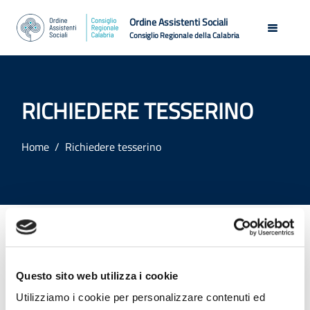
Ordine Assistenti Sociali
Consiglio Regionale della Calabria
RICHIEDERE TESSERINO
Home
Richiedere tesserino
Si avvisano gli iscritti e le iscritte che dal 1
settembre 2022, accedendo alla propria area
Questo sito web utilizza i cookie
riservata tramite SPID, sarà possibile procedere
all’autogenerazione del tesserino professionale
Utilizziamo i cookie per personalizzare contenuti ed