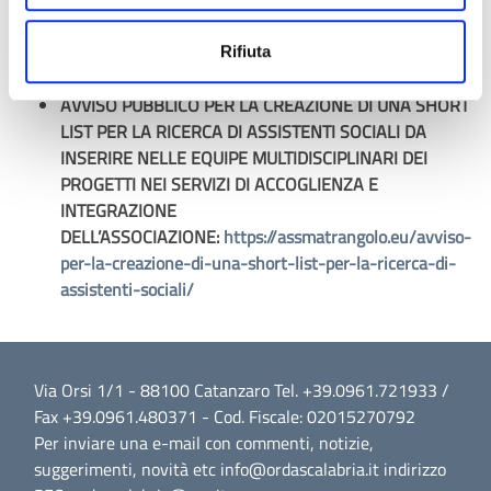
Scadenza bando 2 Gennaio 2026 ore 12.00
. Modulistica
Rifiuta
disponibile sul sito
https://comunitasocialecremasca.it/selezioni/
AVVISO PUBBLICO PER LA CREAZIONE DI UNA SHORT
LIST PER LA RICERCA DI ASSISTENTI SOCIALI DA
INSERIRE NELLE EQUIPE MULTIDISCIPLINARI DEI
PROGETTI NEI SERVIZI DI ACCOGLIENZA E
INTEGRAZIONE
DELL’ASSOCIAZIONE:
https://assmatrangolo.eu/avviso-
per-la-creazione-di-una-short-list-per-la-ricerca-di-
assistenti-sociali/
Via Orsi 1/1 - 88100 Catanzaro Tel. +39.0961.721933 /
Fax +39.0961.480371 - Cod. Fiscale: 02015270792
Per inviare una e-mail con commenti, notizie,
suggerimenti, novità etc info@ordascalabria.it indirizzo