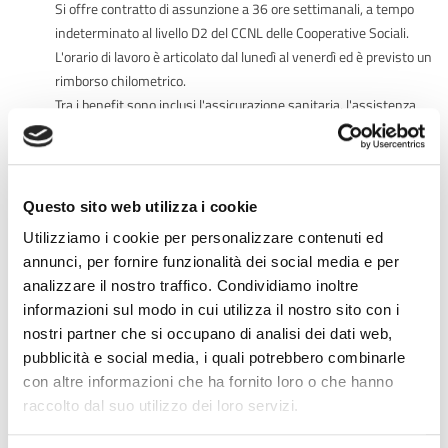
Si offre contratto di assunzione a 36 ore settimanali, a tempo
indeterminato al livello D2 del CCNL delle Cooperative Sociali.
L'orario di lavoro è articolato dal lunedì al venerdì ed è previsto un
rimborso chilometrico.
Tra i benefit sono inclusi l'assicurazione sanitaria, l'assistenza
sanitaria integrativa e l'assegnazione di un cellulare aziendale.
L'annuncio è rivolto a candidati e candidate di entrambi i sessi
(D.Lgs. 198/2006).
Se interessati/e contattare: mgrossi@pppersona.it
Questo sito web utilizza i cookie
cfrassone@pppersona.it
Utilizziamo i cookie per personalizzare contenuti ed
annunci, per fornire funzionalità dei social media e per
ARACON COOPERATIVA SOCIALE ONLUS
con sede a Udine
analizzare il nostro traffico. Condividiamo inoltre
ricerca N.1 ASSISTENTE SOCIALE – ZONA GEMONA (UD)
informazioni sul modo in cui utilizza il nostro sito con i
In ??possesso dei seguenti requisiti:
nostri partner che si occupano di analisi dei dati web,
- Laurea triennale in servizio sociale (L-39) e Iscrizione all'Albo B
pubblicità e social media, i quali potrebbero combinarle
degli assistenti sociali
con altre informazioni che ha fornito loro o che hanno
- Preferibilmente con esperienza nell'ambito dei minori stranieri
raccolto dal suo utilizzo dei loro servizi.
non accompagnati
Inserimento da agosto, luogo di lavoro Gemona (Ud), CCNL